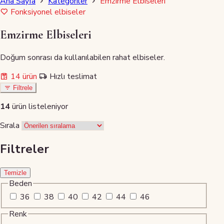
Ana Sayfa
Kategoriler
Emzirme Elbiseleri
Fonksiyonel elbiseler
Emzirme Elbiseleri
Doğum sonrası da kullanılabilen rahat elbiseler.
14 ürün
Hızlı teslimat
Filtrele
14
ürün listeleniyor
Sırala
Filtreler
Temizle
Beden
36
38
40
42
44
46
Renk