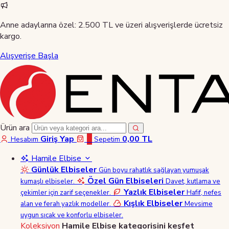
Anne adaylarına özel:
2.500 TL ve üzeri alışverişlerde ücretsiz
kargo.
Alışverişe Başla
Ürün ara
Giriş Yap
0
0,00 TL
Hesabım
Sepetim
Hamile Elbise
Günlük Elbiseler
Gün boyu rahatlık sağlayan yumuşak
Özel Gün Elbiseleri
kumaşlı elbiseler.
Davet, kutlama ve
Yazlık Elbiseler
çekimler için zarif seçenekler.
Hafif, nefes
Kışlık Elbiseler
alan ve ferah yazlık modeller.
Mevsime
uygun sıcak ve konforlu elbiseler.
Koleksiyon
Hamile Elbise kategorisini keşfet