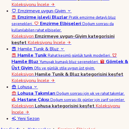
Koleksiyonu İncele
Emzirmeye uygun-Giyim
Emzirme işlevli Bluzlar
Pratik emzirme detaylı bluz
Emzirme Elbiseleri
seçenekleri.
Doğum sonrası da
kullanılabilen rahat elbiseler.
Koleksiyon
Emzirmeye uygun-Giyim kategorisini
keşfet
Koleksiyonu İncele
Hamile Tunik & Bluz
Hamile Tunik
Rahat kesimli günlük tunik modelleri.
Hamile Bluz
Gömlek &
Yumuşak kumaşlı bluz seçenekleri.
Üst Giyim
Ofis ve günlük stile uygun üst giyim.
Koleksiyon
Hamile Tunik & Bluz kategorisini keşfet
Koleksiyonu İncele
Lohusa
Lohusa Takımları
Doğum sonrası için şık ve rahat takımlar.
Hastane Çıkışı
Doğum sonrası ilk günler için zarif seçimler.
Koleksiyon
Lohusa kategorisini keşfet
Koleksiyonu
İncele
Yeni Sezon