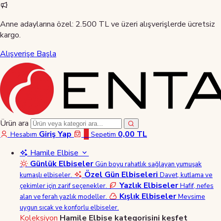
Anne adaylarına özel:
2.500 TL ve üzeri alışverişlerde ücretsiz
kargo.
Alışverişe Başla
Ürün ara
Giriş Yap
0
0,00 TL
Hesabım
Sepetim
Hamile Elbise
Günlük Elbiseler
Gün boyu rahatlık sağlayan yumuşak
Özel Gün Elbiseleri
kumaşlı elbiseler.
Davet, kutlama ve
Yazlık Elbiseler
çekimler için zarif seçenekler.
Hafif, nefes
Kışlık Elbiseler
alan ve ferah yazlık modeller.
Mevsime
uygun sıcak ve konforlu elbiseler.
Koleksiyon
Hamile Elbise kategorisini keşfet