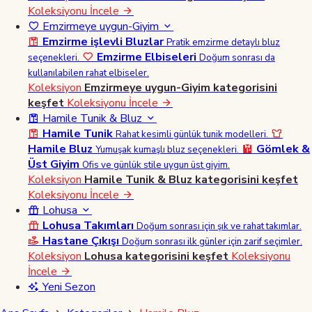
Koleksiyonu İncele
Emzirmeye uygun-Giyim
Emzirme işlevli Bluzlar
Pratik emzirme detaylı bluz
Emzirme Elbiseleri
seçenekleri.
Doğum sonrası da
kullanılabilen rahat elbiseler.
Koleksiyon
Emzirmeye uygun-Giyim kategorisini
keşfet
Koleksiyonu İncele
Hamile Tunik & Bluz
Hamile Tunik
Rahat kesimli günlük tunik modelleri.
Hamile Bluz
Gömlek &
Yumuşak kumaşlı bluz seçenekleri.
Üst Giyim
Ofis ve günlük stile uygun üst giyim.
Koleksiyon
Hamile Tunik & Bluz kategorisini keşfet
Koleksiyonu İncele
Lohusa
Lohusa Takımları
Doğum sonrası için şık ve rahat takımlar.
Hastane Çıkışı
Doğum sonrası ilk günler için zarif seçimler.
Koleksiyon
Lohusa kategorisini keşfet
Koleksiyonu
İncele
Yeni Sezon