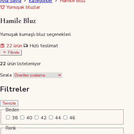
Ana Sayfa
Kategoriler
Hamile Bluz
Yumuşak bluzlar
Hamile Bluz
Yumuşak kumaşlı bluz seçenekleri.
22 ürün
Hızlı teslimat
Filtrele
22
ürün listeleniyor
Sırala
Filtreler
Temizle
Beden
38
40
42
44
46
Renk