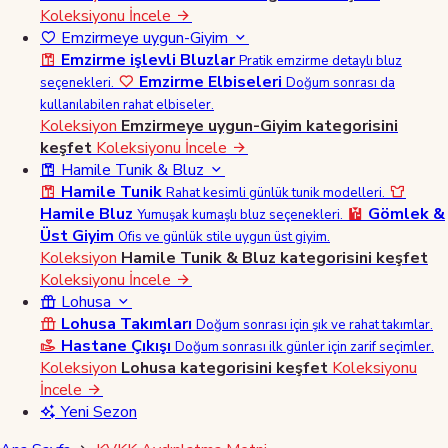
Koleksiyonu İncele
Emzirmeye uygun-Giyim
Emzirme işlevli Bluzlar
Pratik emzirme detaylı bluz
Emzirme Elbiseleri
seçenekleri.
Doğum sonrası da
kullanılabilen rahat elbiseler.
Koleksiyon
Emzirmeye uygun-Giyim kategorisini
keşfet
Koleksiyonu İncele
Hamile Tunik & Bluz
Hamile Tunik
Rahat kesimli günlük tunik modelleri.
Hamile Bluz
Gömlek &
Yumuşak kumaşlı bluz seçenekleri.
Üst Giyim
Ofis ve günlük stile uygun üst giyim.
Koleksiyon
Hamile Tunik & Bluz kategorisini keşfet
Koleksiyonu İncele
Lohusa
Lohusa Takımları
Doğum sonrası için şık ve rahat takımlar.
Hastane Çıkışı
Doğum sonrası ilk günler için zarif seçimler.
Koleksiyon
Lohusa kategorisini keşfet
Koleksiyonu
İncele
Yeni Sezon