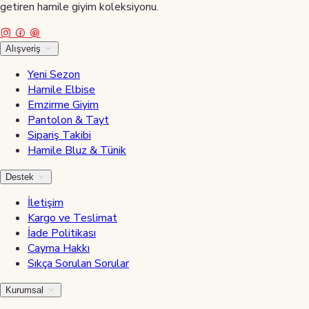
getiren hamile giyim koleksiyonu.
Alışveriş
Yeni Sezon
Hamile Elbise
Emzirme Giyim
Pantolon & Tayt
Sipariş Takibi
Hamile Bluz & Tünik
Destek
İletişim
Kargo ve Teslimat
İade Politikası
Cayma Hakkı
Sıkça Sorulan Sorular
Kurumsal