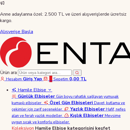
Anne adaylarına özel:
2.500 TL ve üzeri alışverişlerde ücretsiz
kargo.
Alışverişe Başla
Ürün ara
Giriş Yap
0
0,00 TL
Hesabım
Sepetim
Hamile Elbise
Günlük Elbiseler
Gün boyu rahatlık sağlayan yumuşak
Özel Gün Elbiseleri
kumaşlı elbiseler.
Davet, kutlama ve
Yazlık Elbiseler
çekimler için zarif seçenekler.
Hafif, nefes
Kışlık Elbiseler
alan ve ferah yazlık modeller.
Mevsime
uygun sıcak ve konforlu elbiseler.
Koleksiyon
Hamile Elbise kategorisini keşfet