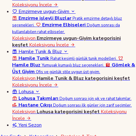
Koleksiyonu İncele
Emzirmeye uygun-Giyim
Emzirme işlevli Bluzlar
Pratik emzirme detaylı bluz
Emzirme Elbiseleri
seçenekleri.
Doğum sonrası da
kullanılabilen rahat elbiseler.
Koleksiyon
Emzirmeye uygun-Giyim kategorisini
keşfet
Koleksiyonu İncele
Hamile Tunik & Bluz
Hamile Tunik
Rahat kesimli günlük tunik modelleri.
Hamile Bluz
Gömlek &
Yumuşak kumaşlı bluz seçenekleri.
Üst Giyim
Ofis ve günlük stile uygun üst giyim.
Koleksiyon
Hamile Tunik & Bluz kategorisini keşfet
Koleksiyonu İncele
Lohusa
Lohusa Takımları
Doğum sonrası için şık ve rahat takımlar.
Hastane Çıkışı
Doğum sonrası ilk günler için zarif seçimler.
Koleksiyon
Lohusa kategorisini keşfet
Koleksiyonu
İncele
Yeni Sezon