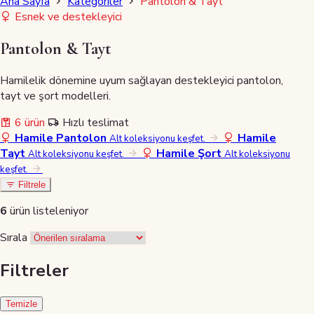
Ana Sayfa
Kategoriler
Pantolon & Tayt
Esnek ve destekleyici
Pantolon & Tayt
Hamilelik dönemine uyum sağlayan destekleyici pantolon,
tayt ve şort modelleri.
6 ürün
Hızlı teslimat
Hamile Pantolon
Hamile
Alt koleksiyonu keşfet.
Tayt
Hamile Şort
Alt koleksiyonu keşfet.
Alt koleksiyonu
keşfet.
Filtrele
6
ürün listeleniyor
Sırala
Filtreler
Temizle