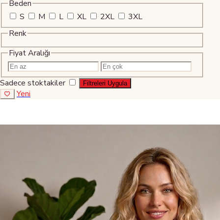
Beden
S
M
L
XL
2XL
3XL
Renk
Fiyat Aralığı
Sadece stoktakiler
Filtreleri Uygula
Yeni