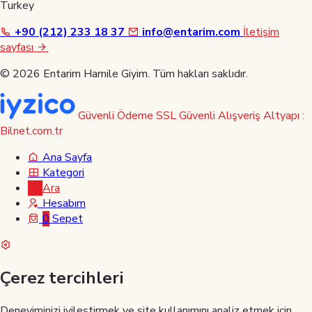
Turkey
+90 (212) 233 18 37
info@entarim.com
İletişim
sayfası
© 2026 Entarim Hamile Giyim. Tüm hakları saklıdır.
Güvenli Ödeme
SSL Güvenli Alışveriş
Altyapı :
Bilnet.com.tr
Ana Sayfa
Kategori
Ara
Hesabım
0
Sepet
Çerez tercihleri
Deneyiminizi iyileştirmek ve site kullanımını analiz etmek için