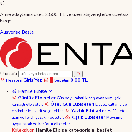
Anne adaylarına özel:
2.500 TL ve üzeri alışverişlerde ücretsiz
kargo.
Alışverişe Başla
Ürün ara
Giriş Yap
0
0,00 TL
Hesabım
Sepetim
Hamile Elbise
Günlük Elbiseler
Gün boyu rahatlık sağlayan yumuşak
Özel Gün Elbiseleri
kumaşlı elbiseler.
Davet, kutlama ve
Yazlık Elbiseler
çekimler için zarif seçenekler.
Hafif, nefes
Kışlık Elbiseler
alan ve ferah yazlık modeller.
Mevsime
uygun sıcak ve konforlu elbiseler.
Koleksiyon
Hamile Elbise kategorisini keşfet