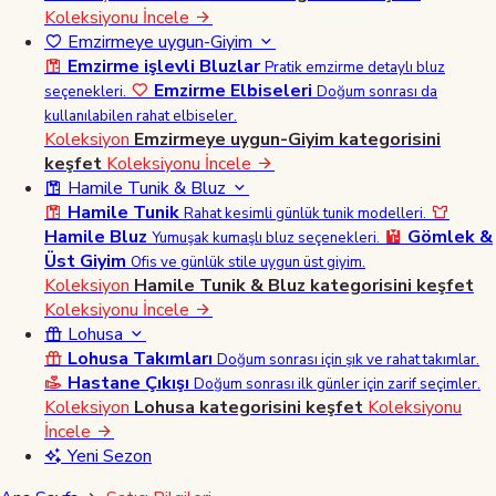
Koleksiyonu İncele
Emzirmeye uygun-Giyim
Emzirme işlevli Bluzlar
Pratik emzirme detaylı bluz
Emzirme Elbiseleri
seçenekleri.
Doğum sonrası da
kullanılabilen rahat elbiseler.
Koleksiyon
Emzirmeye uygun-Giyim kategorisini
keşfet
Koleksiyonu İncele
Hamile Tunik & Bluz
Hamile Tunik
Rahat kesimli günlük tunik modelleri.
Hamile Bluz
Gömlek &
Yumuşak kumaşlı bluz seçenekleri.
Üst Giyim
Ofis ve günlük stile uygun üst giyim.
Koleksiyon
Hamile Tunik & Bluz kategorisini keşfet
Koleksiyonu İncele
Lohusa
Lohusa Takımları
Doğum sonrası için şık ve rahat takımlar.
Hastane Çıkışı
Doğum sonrası ilk günler için zarif seçimler.
Koleksiyon
Lohusa kategorisini keşfet
Koleksiyonu
İncele
Yeni Sezon