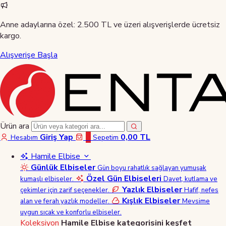
Anne adaylarına özel:
2.500 TL ve üzeri alışverişlerde ücretsiz
kargo.
Alışverişe Başla
Ürün ara
Giriş Yap
0
0,00 TL
Hesabım
Sepetim
Hamile Elbise
Günlük Elbiseler
Gün boyu rahatlık sağlayan yumuşak
Özel Gün Elbiseleri
kumaşlı elbiseler.
Davet, kutlama ve
Yazlık Elbiseler
çekimler için zarif seçenekler.
Hafif, nefes
Kışlık Elbiseler
alan ve ferah yazlık modeller.
Mevsime
uygun sıcak ve konforlu elbiseler.
Koleksiyon
Hamile Elbise kategorisini keşfet