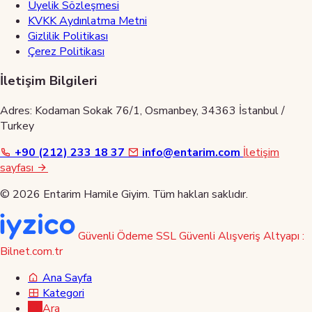
Üyelik Sözleşmesi
KVKK Aydınlatma Metni
Gizlilik Politikası
Çerez Politikası
İletişim Bilgileri
Adres: Kodaman Sokak 76/1, Osmanbey, 34363 İstanbul /
Turkey
+90 (212) 233 18 37
info@entarim.com
İletişim
sayfası
© 2026 Entarim Hamile Giyim. Tüm hakları saklıdır.
Güvenli Ödeme
SSL Güvenli Alışveriş
Altyapı :
Bilnet.com.tr
Ana Sayfa
Kategori
Ara